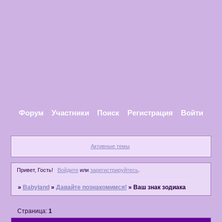
Форум
Участники
Поиск
Регистрация
Войти
Активные темы
Привет, Гость!
Войдите
или
зарегистрируйтесь
.
»
Babyland
»
Давайте познакомимся!
»
Ваш знак зодиака
Страница:
1