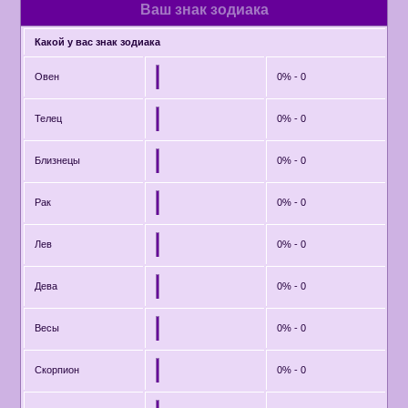
Ваш знак зодиака
Какой у вас знак зодиака
Овен
0% - 0
Телец
0% - 0
Близнецы
0% - 0
Рак
0% - 0
Лев
0% - 0
Дева
0% - 0
Весы
0% - 0
Скорпион
0% - 0